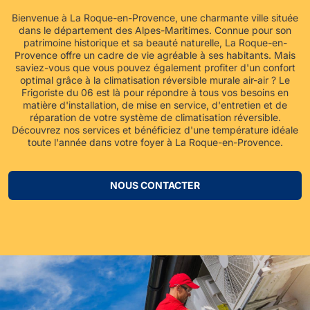
Bienvenue à La Roque-en-Provence, une charmante ville située
dans le département des Alpes-Maritimes. Connue pour son
patrimoine historique et sa beauté naturelle, La Roque-en-
Provence offre un cadre de vie agréable à ses habitants. Mais
saviez-vous que vous pouvez également profiter d'un confort
optimal grâce à la climatisation réversible murale air-air ? Le
Frigoriste du 06 est là pour répondre à tous vos besoins en
matière d'installation, de mise en service, d'entretien et de
réparation de votre système de climatisation réversible.
Découvrez nos services et bénéficiez d'une température idéale
toute l'année dans votre foyer à La Roque-en-Provence.
NOUS CONTACTER