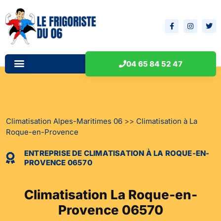
Installation climatisation
Entretien climatisation
Réparation climatisation
L’entreprise de climatisation
04 65 84 52 47
Climatisation Alpes-Maritimes 06
>>
Climatisation à La
Roque-en-Provence
ENTREPRISE DE CLIMATISATION À LA ROQUE-EN-
PROVENCE 06570
Climatisation La Roque-en-
Provence 06570