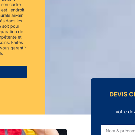
 son cadre
est l'endroit
rale air-air.
és dans les
e soit pour
réparation de
mpétente et
oins. Faites
vous garantir
e.
DEVIS C
Votre dev