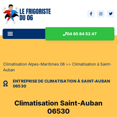
Installation climatisation
Entretien climatisation
Réparation climatisation
L’entreprise de climatisation
04 65 84 52 47
Climatisation Alpes-Maritimes 06
>>
Climatisation à Saint-
Auban
ENTREPRISE DE CLIMATISATION À SAINT-AUBAN
06530
Climatisation Saint-Auban
06530