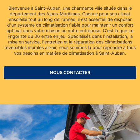
Bienvenue à Saint-Auban, une charmante ville située dans le
département des Alpes-Maritimes. Connue pour son climat
ensoleillé tout au long de l'année, il est essentiel de disposer
d'un système de climatisation fiable pour maintenir un confort
optimal dans votre maison ou votre entreprise. C'est là que Le
Frigoriste du 06 entre en jeu. Spécialisés dans l'installation, la
mise en service, l'entretien et la réparation des climatisations
réversibles murales air-air, nous sommes là pour répondre à tous
vos besoins en matière de climatisation à Saint-Auban.
NOUS CONTACTER